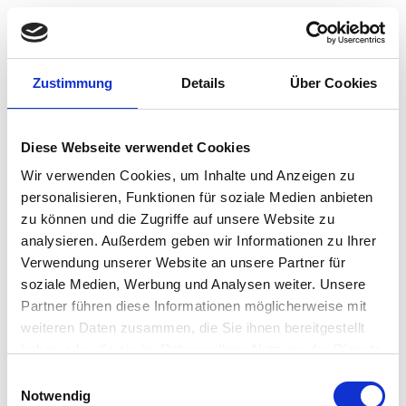
Zustimmung
Details
Über Cookies
Dieser Inhalt ist passwortgeschützt. Bitte gib unten das
Diese Webseite verwendet Cookies
Passwort ein, um ihn anzeigen zu können.
Wir verwenden Cookies, um Inhalte und Anzeigen zu
personalisieren, Funktionen für soziale Medien anbieten
zu können und die Zugriffe auf unsere Website zu
analysieren. Außerdem geben wir Informationen zu Ihrer
Verwendung unserer Website an unsere Partner für
soziale Medien, Werbung und Analysen weiter. Unsere
Partner führen diese Informationen möglicherweise mit
weiteren Daten zusammen, die Sie ihnen bereitgestellt
haben oder die sie im Rahmen Ihrer Nutzung der Dienste
gesammelt haben.
Einwilligungsauswahl
Notwendig